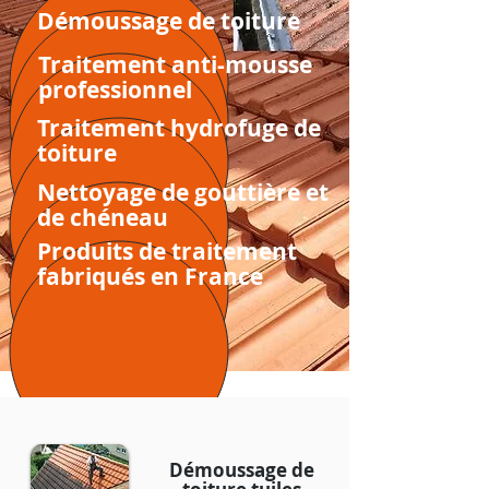
Démoussage de toiture
Traitement anti-mousse
professionnel
Traitement hydrofuge de
toiture
Nettoyage de gouttière et
de chéneau
Produits de traitement
fabriqués en France
Démoussage de