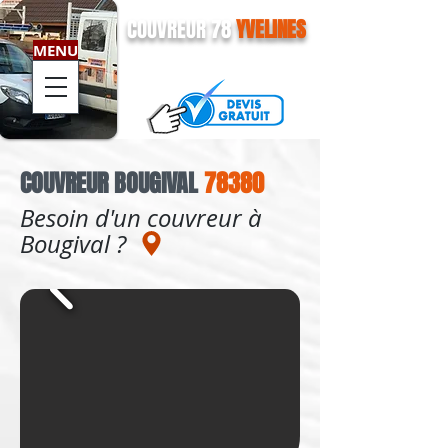
COUVREUR 78
YVELINES
MENU
01 79 73 90 91
COUVREUR
BOUGIVAL
78380
Besoin d'un couvreur à
Bougival ?