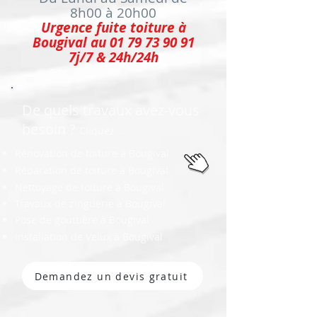
8h00 à 20h00
Urgence fuite toiture à
Bougival au
01 79 73 90 91
7j/7 & 24h/24h
De quels travaux avez-vous
besoin ?
Cliquez ...
Rénovation de toiture à Bougival
Réparation de toiture à Bougival
Nettoyage de toiture à Bougival
Travaux de zinguerie à Bougival
Pose de gouttière à Bougival
Installation de Velux à Bougival
Demandez un devis gratuit