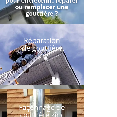
pour entretenir, réparer
ou remplacer une
gouttière ?
Réparation
de gouttière
Façonnage de
gouttière zinc