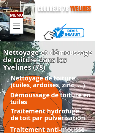
COUVREUR 78
YVELINES
MENU
01 79 73 90 91
Nettoyage et démoussage
de toiture dans les
Yvelines (78)
Nettoyage de toiture
(tuiles, ardoises, zinc, ...)
Démoussage de toiture en
tuiles
Traitement hydrofuge
de toit par pulvérisation
Traitement anti-mousse