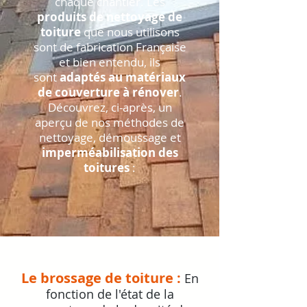
chaque chantier. Les
produits de nettoyage de
toiture
que nous utilisons
sont de fabrication Française
et bien entendu, ils
sont
adaptés au matériaux
de couverture à rénover
.
Découvrez, ci-après, un
aperçu de nos méthodes de
nettoyage, démoussage et
imperméabilisation des
toitures
:
Le brossage de toiture :
En
fonction de l'état de la