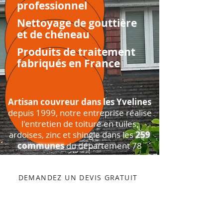
professionnel
Nettoyage de gouttière
et de chéneau
Produits de traitement
fabriqués en France
Artisan couvreur dans les Yvelines
depuis 1999, notre entreprise réalise
l'entretien de toiture en tuiles,
ardoises, zinc et shingle dans les
259
communes
du département
78
DEMANDEZ UN DEVIS GRATUIT
Versailles-78000