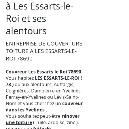
à Les Essarts-le-
Roi et ses
alentours
ENTREPRISE DE COUVERTURE
TOITURE A LES ESSARTS-LE-
ROI-78690
Couvreur Les Essarts le Roi 78690
:
Vous habitez
LES ESSARTS-LE-ROI (
78 )
ou aux alentours, Auffargis,
Coignières, Dampierre-en-Yvelines,
Perray-en-Yvelines ou Lévis-Saint-
Nom et vous cherchez un
couvreur
dans les Yvelines
.
Vous souhaitez peut-être
rénover
une toiture
( Tuile, ardoise, zinc ),
réparer une
fuite de