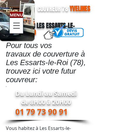
COUVREUR 78
YVELINES
MENU
01 79 73 90 91
COUVREUR LES ESSARTS-LE-
ROI
78690
Pour tous vos
travaux de couverture à
Les Essarts-le-Roi
(78),
trouvez ici votre futur
couvreur:
Du Lundi au Samedi
de 8H00 à 20H00
01 79 73 90 91
Vous habitez à Les Essarts-le-