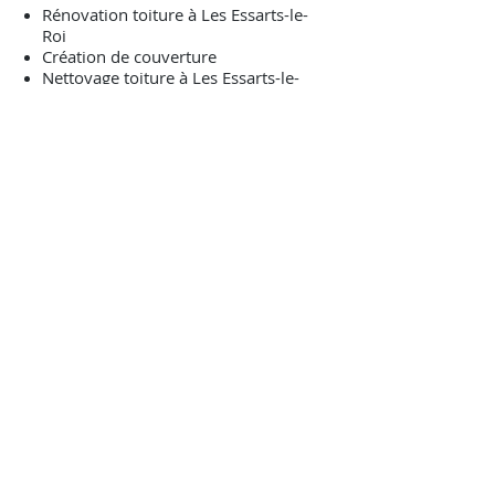
Rénovation toiture à Les Essarts-le-
Roi
Création de couverture
Nettoyage toiture à Les Essarts-le-
Roi
Isolation de toiture à Les Essarts-le-
Roi
Isolation sous toiture (par
l'extérieur)
Toitures à 2 pans ou toitures à 4
pans
Remplacement de gouttière
Création de chénaux
Réalisation de chénaux à l'anglaise
Réfection de pied de cheminée
Etanchéité de pied de souche
Contrôle des solins
Contrôle d'étanchéité des noues
Pose de vélux à Les Essarts-le-Roi
Pose de lucarne
Création de charpente
Rénovation de charpente
Isolation de combles Les Essarts-le-